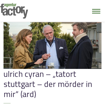
junge riege
kontakt
ulrich cyran – „tatort
stuttgart – der mörder in
mir“ (ard)