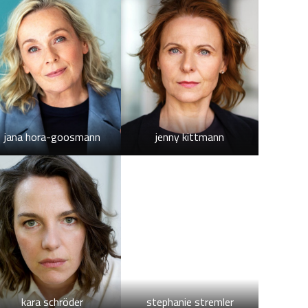
jana hora-goosmann
jenny kittmann
kara schröder
stephanie stremler