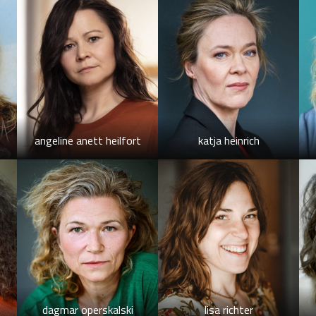
angeline anett heilfort
katja heinrich
dagmar operskalski
lisa richter