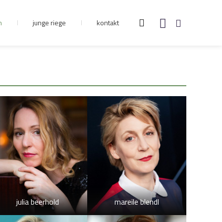
n
junge riege
kontakt
julia beerhold
mareile blendl