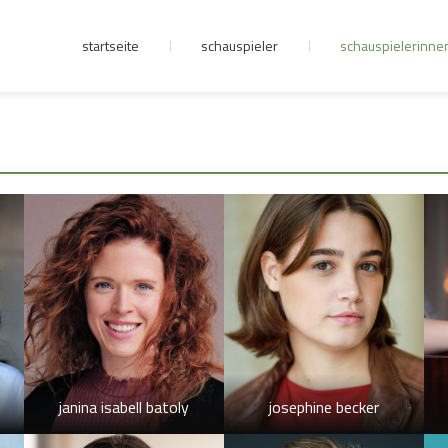
startseite
schauspieler
schauspielerinne
junge riege
kontakt
janina isabell batoly
josephine becker