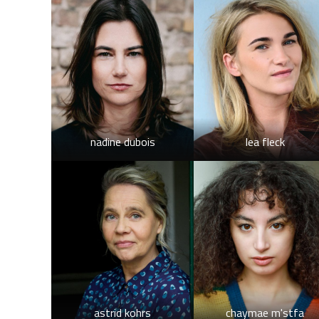
nadine dubois
lea fleck
astrid kohrs
chaymae m'stfa