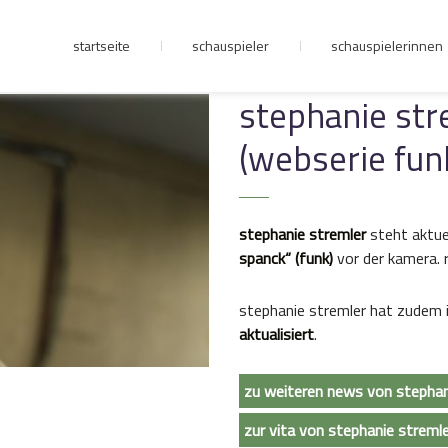
startseite
schauspieler
schauspielerinnen
junge riege
stephanie str
(webserie fun
kontakt
stephanie stremler
steht aktuel
spanck“ (funk)
vor der kamera. 
stephanie stremler hat zudem 
aktualisiert
.
zu weiteren news von stephan
zur vita von stephanie streml