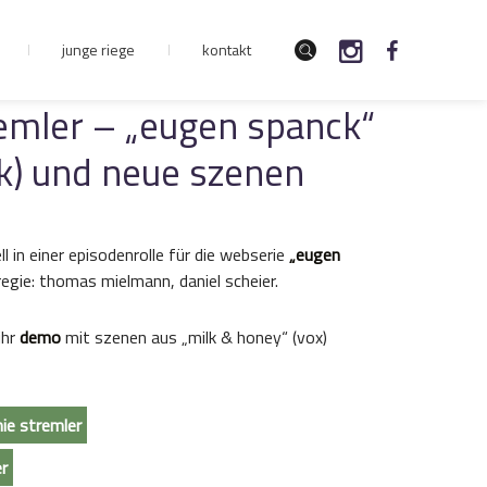
junge riege
kontakt
emler – „eugen spanck“
k) und neue szenen
l in einer episodenrolle für die webserie
„eugen
regie: thomas mielmann, daniel scheier.
ihr
demo
mit szenen aus „milk & honey“ (vox)
ie stremler
er