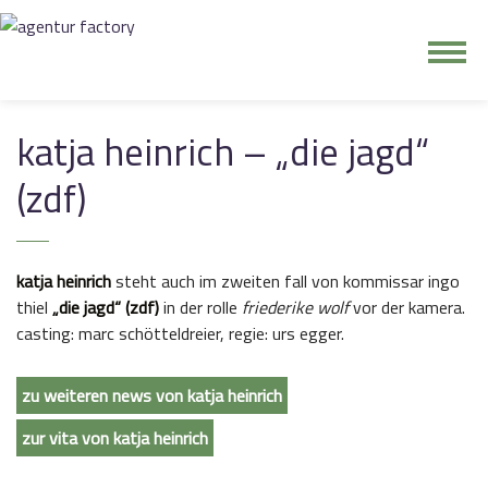
junge riege
katja heinrich – „die jagd“
kontakt
(zdf)
katja heinrich
steht auch im zweiten fall von kommissar ingo
thiel
„die jagd“ (zdf)
in der rolle
friederike wolf
vor der kamera.
casting: marc schötteldreier, regie: urs egger.
zu weiteren news von katja heinrich
zur vita von katja heinrich