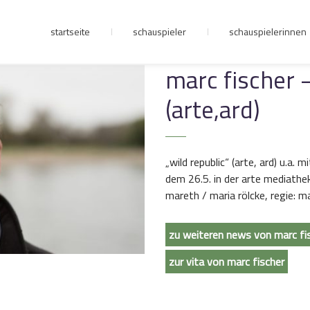
startseite
schauspieler
schauspielerinnen
junge riege
marc fischer –
(arte,ard)
kontakt
„wild republic“ (arte, ard) u.a. m
dem 26.5. in der arte mediathek
mareth / maria rölcke, regie: ma
zu weiteren news von marc fi
zur vita von marc fischer