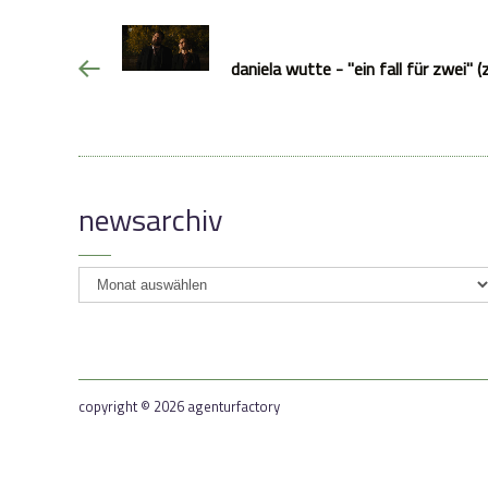
daniela wutte - "ein fall für zwei" (
newsarchiv
newsarchiv
copyright © 2026 agenturfactory