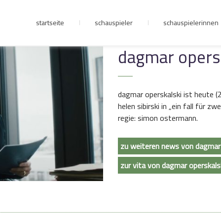
startseite
schauspieler
schauspielerinnen
junge riege
dagmar opersk
kontakt
dagmar operskalski ist heute (20
helen sibirski in „ein fall für 
regie: simon ostermann.
zu weiteren news von dagmar 
zur vita von dagmar operskals