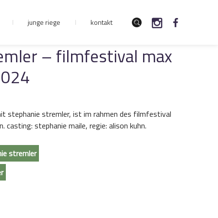
junge riege
kontakt
emler – filmfestival max
2024
it stephanie stremler, ist im rahmen des filmfestival
 casting: stephanie maile, regie: alison kuhn.
ie stremler
er