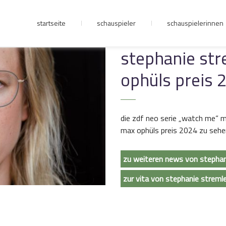
startseite
schauspieler
schauspielerinnen
junge riege
stephanie str
ophüls preis 
kontakt
die zdf neo serie „watch me“ m
max ophüls preis 2024 zu sehen.
zu weiteren news von stephan
zur vita von stephanie streml