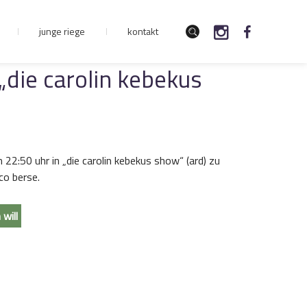
junge riege
kontakt
 „die carolin kebekus
m 22:50 uhr in „die carolin kebekus show“ (ard) zu
ico berse.
will