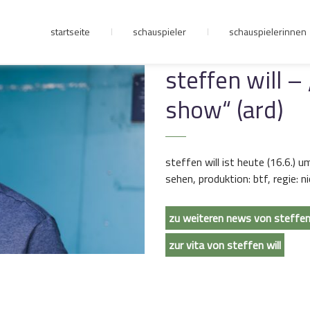
startseite
schauspieler
schauspielerinnen
junge riege
steffen will –
show“ (ard)
kontakt
steffen will ist heute (16.6.) u
sehen, produktion: btf, regie: n
zu weiteren news von steffen 
zur vita von steffen will