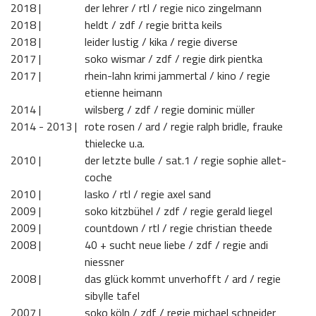
2018 | 
der lehrer / rtl / regie nico zingelmann
2018 | 
heldt / zdf / regie britta keils
2018 | 
leider lustig / kika / regie diverse
2017 | 
soko wismar / zdf / regie dirk pientka
2017 | 
rhein-lahn krimi jammertal / kino / regie
etienne heimann
2014 | 
wilsberg / zdf / regie dominic müller
2014 - 2013 | 
rote rosen / ard / regie ralph bridle, frauke
thielecke u.a.
2010 | 
der letzte bulle / sat.1 / regie sophie allet-
coche
2010 | 
lasko / rtl / regie axel sand
2009 | 
soko kitzbühel / zdf / regie gerald liegel
2009 | 
countdown / rtl / regie christian theede
2008 | 
40 + sucht neue liebe / zdf / regie andi
niessner
2008 | 
das glück kommt unverhofft / ard / regie
sibylle tafel
2007 | 
soko köln / zdf / regie michael schneider