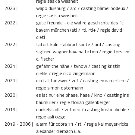
regie saskia weisheit
2023 | 
wapo duisburg / ard / casting bärbel bodeux /
regie saskia weisheit
2022 | 
gute freunde - die wahre geschichte des fc
bayern münchen (at) / rtl, rtl+ / regie david
dietl
2022 | 
tatort köln - abbruchkante / ard / casting
sigfried wagner bavaria fiction / regie torsten
c. fischer
2021 | 
gefährliche nähe / tvnow / casting kristin
diehle / regie nico zingelmann
2021 | 
ein fall für zwei / zdf / casting emrah ertem /
regie simon ostermann
2020 | 
es ist nur eine phase, hase / kino / casting iris
baumüller / regie florian gallenberger
2019 | 
dunkelstadt / zdf neo / casting kristin diehle /
regie asli özge
2019 - 2006 | 
alarm für cobra 11 / rtl / regie kai meyer-ricks,
alexander dierbach u.a.