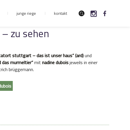
junge riege
kontakt
 – zu sehen
tatort stuttgart – das ist unser haus“ (ard)
und
d das murmeltier“
mit
nadine dubois
jeweils in einer
etrich brüggemann.
dubois