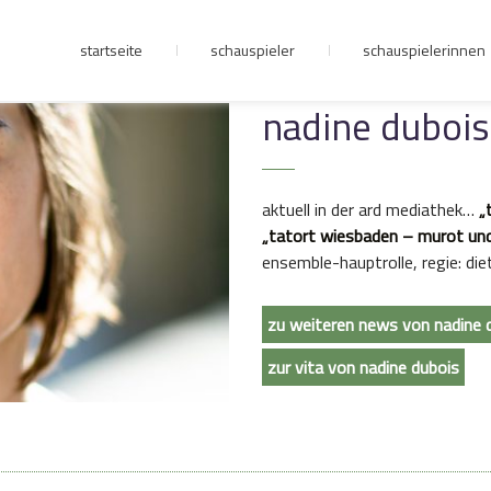
startseite
schauspieler
schauspielerinnen
junge riege
nadine dubois
kontakt
aktuell in der ard mediathek…
„
„tatort wiesbaden – murot un
ensemble-hauptrolle, regie: di
zu weiteren news von nadine 
zur vita von nadine dubois