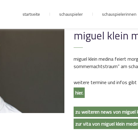
startseite
schauspieler
schauspielerinnen
junge riege
miguel klein 
kontakt
miguel klein medina feiert morg
sommernachtstraum“ am schauspi
weitere termine und infos gibt
hier.
zu weiteren news von miguel k
zur vita von miguel klein medi