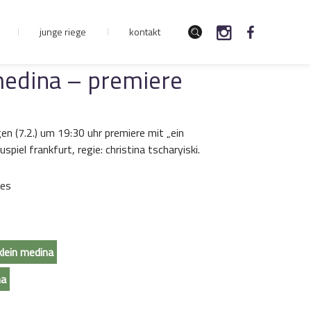
junge riege
kontakt
medina – premiere
en (7.2.) um 19:30 uhr premiere mit „ein
el frankfurt, regie: christina tscharyiski.
 es
lein medina
na