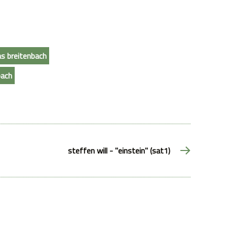
s breitenbach
bach
steffen will - "einstein" (sat1)