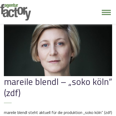
junge riege
kontakt
mareile blendl – „soko köln“
(zdf)
mareile blendl steht aktuell für die produktion „soko köln“ (zdf)