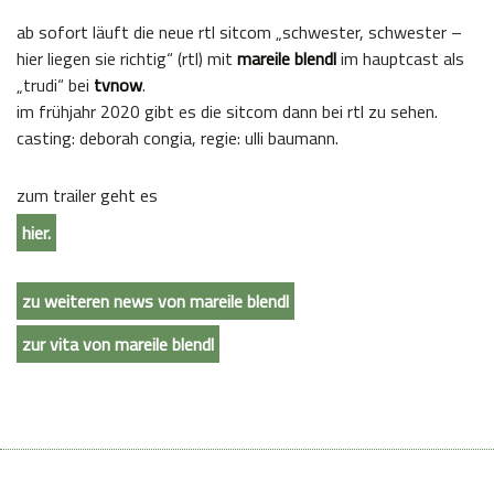
ab sofort läuft die neue rtl sitcom „schwester, schwester –
hier liegen sie richtig“ (rtl) mit
mareile blendl
im hauptcast als
„trudi“ bei
tvnow
.
im frühjahr 2020 gibt es die sitcom dann bei rtl zu sehen.
casting: deborah congia, regie: ulli baumann.
zum trailer geht es
hier.
zu weiteren news von mareile blendl
zur vita von mareile blendl