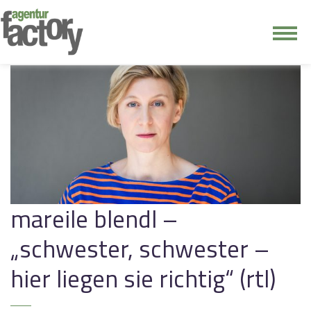
junge riege
kontakt
mareile blendl –
„schwester, schwester –
hier liegen sie richtig“ (rtl)