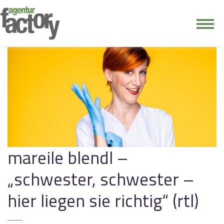
junge riege
kontakt
mareile blendl –
„schwester, schwester –
hier liegen sie richtig“ (rtl)