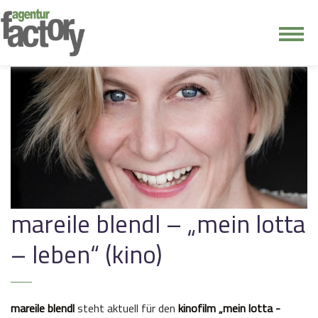
junge riege
kontakt
mareile blendl – „mein lotta
– leben“ (kino)
mareile blendl
steht aktuell für den
kinofilm „mein lotta -