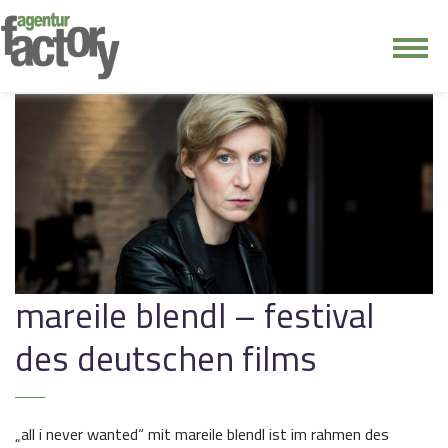
junge riege
kontakt
mareile blendl – festival
des deutschen films
„all i never wanted“ mit mareile blendl ist im rahmen des