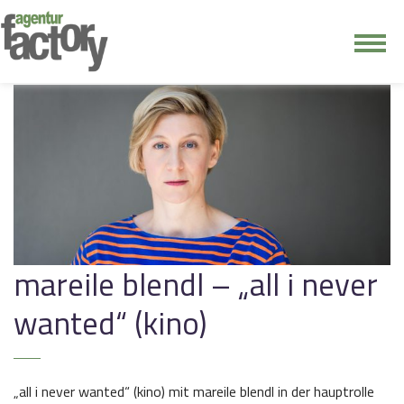
junge riege
kontakt
mareile blendl – „all i never
wanted“ (kino)
„all i never wanted“ (kino) mit mareile blendl in der hauptrolle