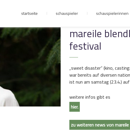
startseite
schauspieler
schauspielerinnen
junge riege
mareile blendl
festival
kontakt
„sweet disaster“ (kino, casting:
war bereits auf diversen nation
ist nun am samstag (23.4.) auf
weitere infos gibt es
hier.
zu weiteren news von mareile 