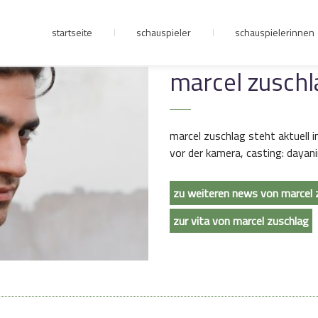
startseite
schauspieler
schauspielerinnen
junge riege
marcel zuschla
kontakt
marcel zuschlag steht aktuell in
vor der kamera, casting: dayanir
zu weiteren news von marcel 
zur vita von marcel zuschlag