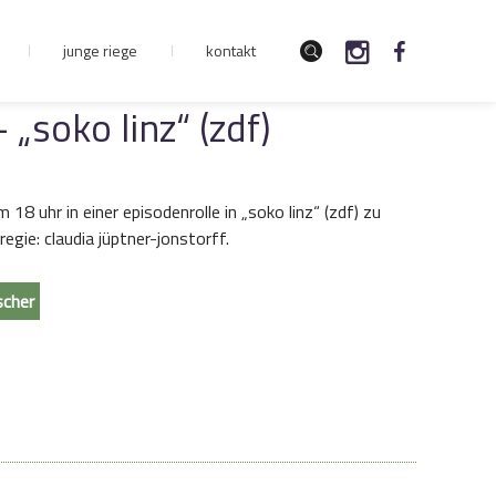
junge riege
kontakt
 „soko linz“ (zdf)
m 18 uhr in einer episodenrolle in „soko linz“ (zdf) zu
regie: claudia jüptner-jonstorff.
scher