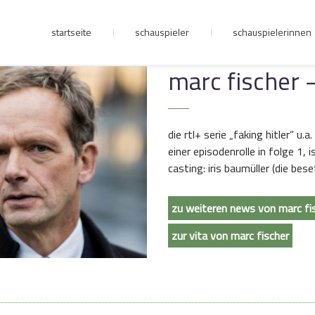
startseite
schauspieler
schauspielerinnen
junge riege
marc fischer –
kontakt
die rtl+ serie „faking hitler“ u.a
einer episodenrolle in folge 1, 
casting: iris baumüller (die be
zu weiteren news von marc fi
zur vita von marc fischer