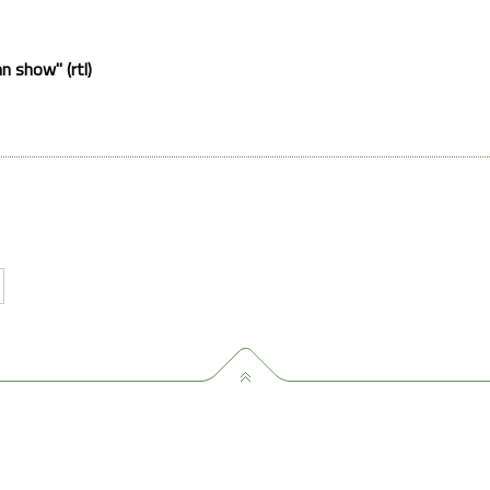
n show" (rtl)