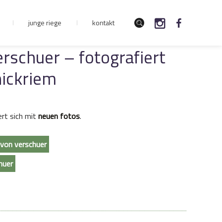
junge riege
kontakt
erschuer – fotografiert
nickriem
rt sich mit
neuen fotos
.
 von verschuer
huer