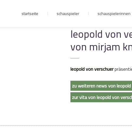
startseite
schauspieler
schauspielerinnen
junge riege
leopold von v
von mirjam k
kontakt
leopold von verschuer
präsentie
zu weiteren news von leopold
zur vita von leopold von versc