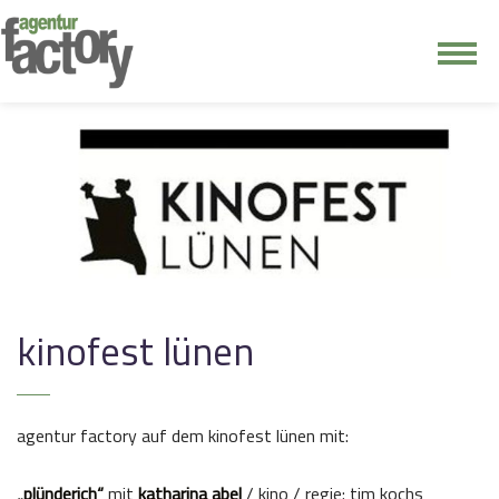
junge riege
kontakt
kinofest lünen
agentur factory auf dem kinofest lünen mit:
„plünderich“
mit
katharina abel
/ kino / regie: tim kochs