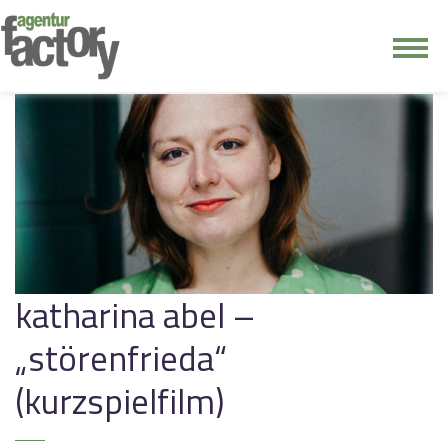
junge riege
kontakt
katharina abel –
„störenfrieda“
(kurzspielfilm)