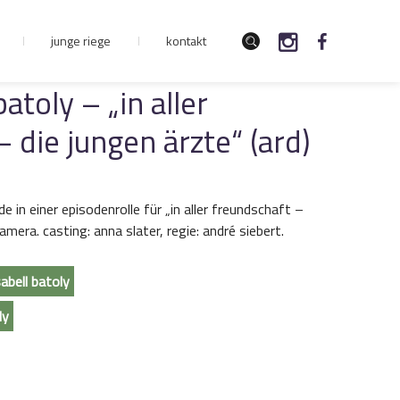
junge riege
kontakt
batoly – „in aller
 die jungen ärzte“ (ard)
de in einer episodenrolle für „in aller freundschaft –
kamera. casting: anna slater, regie: andré siebert.
abell batoly
ly