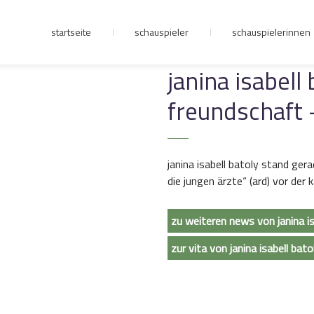
startseite
schauspieler
schauspielerinnen
junge riege
janina isabell 
freundschaft –
kontakt
janina isabell batoly stand gera
die jungen ärzte“ (ard) vor der 
zu weiteren news von janina is
zur vita von janina isabell bato