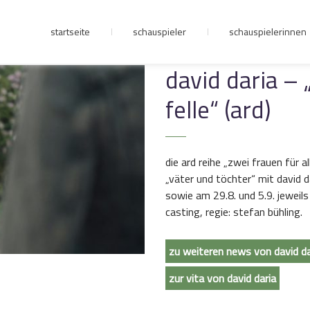
startseite
schauspieler
schauspielerinnen
junge riege
david daria – 
felle“ (ard)
kontakt
die ard reihe „zwei frauen für a
„väter und töchter“ mit david d
sowie am 29.8. und 5.9. jeweils
casting, regie: stefan bühling.
zu weiteren news von david da
zur vita von david daria