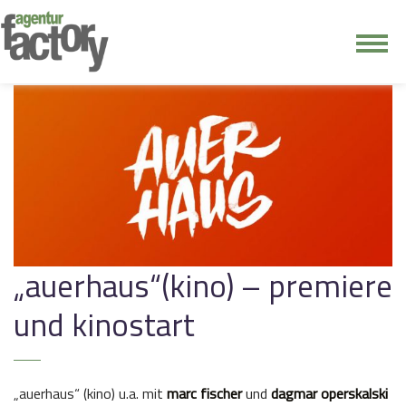
junge riege
kontakt
„auerhaus“(kino) – premiere
und kinostart
„auerhaus“ (kino) u.a. mit
marc fischer
und
dagmar operskalski