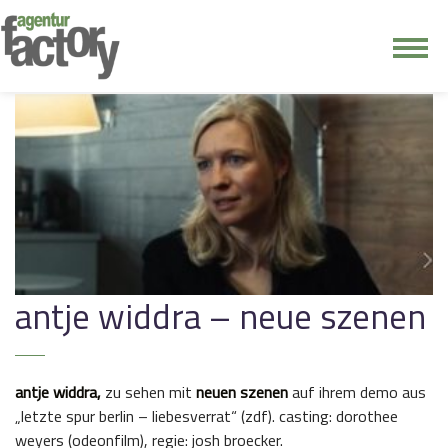
junge riege
kontakt
antje widdra – neue szenen
antje widdra,
zu sehen mit
neuen szenen
auf ihrem demo aus
„letzte spur berlin – liebesverrat“ (zdf). casting: dorothee
weyers (odeonfilm), regie: josh broecker.