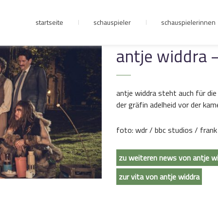
startseite
schauspieler
schauspielerinnen
junge riege
antje widdra –
kontakt
antje widdra steht auch für die
der gräfin adelheid vor der kam
foto: wdr / bbc studios / frank
zu weiteren news von antje w
zur vita von antje widdra