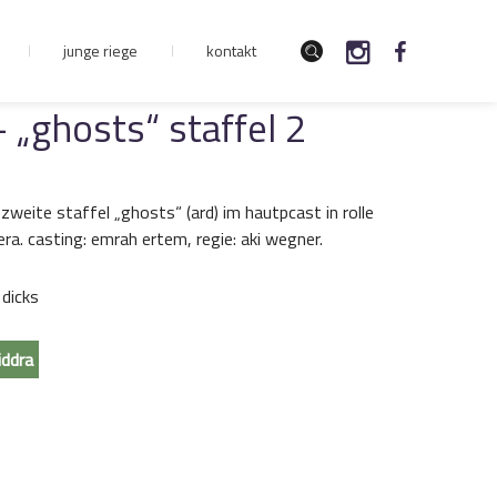
junge riege
kontakt
 „ghosts“ staffel 2
 zweite staffel „ghosts“ (ard) im hautpcast in rolle
era. casting: emrah ertem, regie: aki wegner.
 dicks
iddra