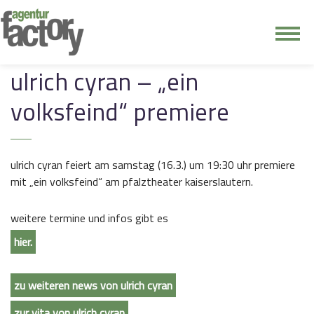
junge riege
ulrich cyran – „ein
volksfeind“ premiere
kontakt
ulrich cyran feiert am samstag (16.3.) um 19:30 uhr premiere
mit „ein volksfeind“ am pfalztheater kaiserslautern.
weitere termine und infos gibt es
hier.
zu weiteren news von ulrich cyran
zur vita von ulrich cyran