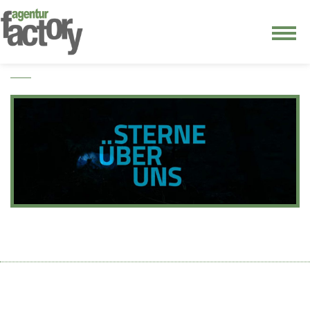
junge riege
kontakt