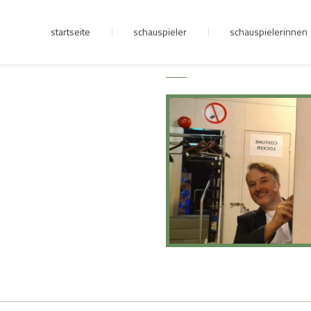
startseite
schauspieler
schauspielerinnen
junge riege
kontakt