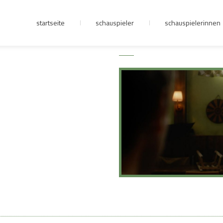
startseite
schauspieler
schauspielerinnen
junge riege
kontakt