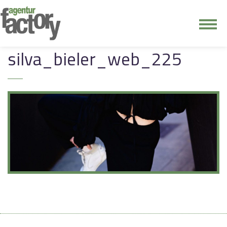
junge riege
silva_bieler_web_225
kontakt