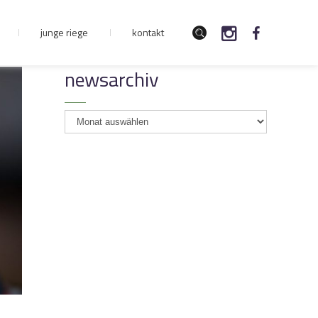
junge riege
kontakt
newsarchiv
newsarchiv