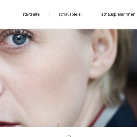
startseite
schauspieler
schauspielerinnen
junge riege
kontakt