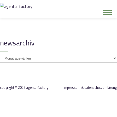
junge riege
newsarchiv
kontakt
newsarchiv
copyright © 2026 agenturfactory
impressum & datenschutzerklärung