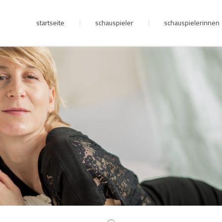
startseite
schauspieler
schauspielerinnen
junge riege
kontakt