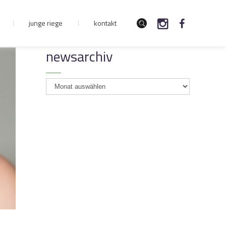
junge riege
kontakt
newsarchiv
newsarchiv