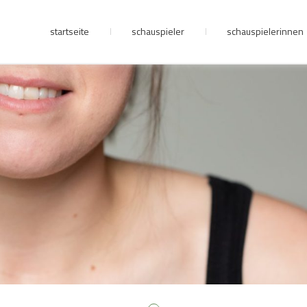
startseite
schauspieler
schauspielerinnen
junge riege
kontakt