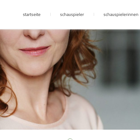
startseite
schauspieler
schauspielerinnen
junge riege
kontakt