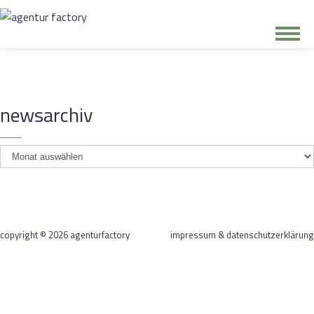
junge riege
newsarchiv
kontakt
newsarchiv
copyright © 2026 agenturfactory
impressum & datenschutzerklärung