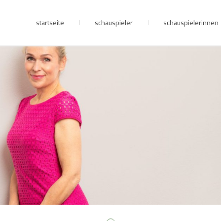
startseite
schauspieler
schauspielerinnen
junge riege
kontakt