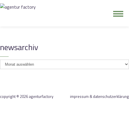
junge riege
newsarchiv
kontakt
newsarchiv
copyright © 2026 agenturfactory
impressum & datenschutzerklärung