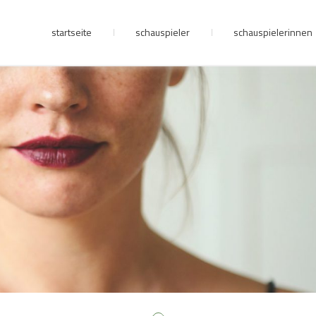
startseite
schauspieler
schauspielerinnen
junge riege
kontakt