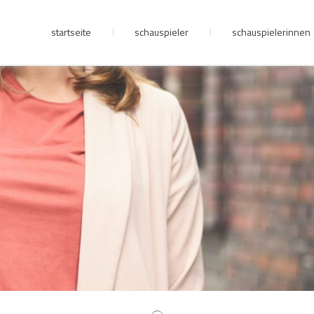
startseite
schauspieler
schauspielerinnen
junge riege
kontakt