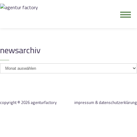
junge riege
newsarchiv
kontakt
newsarchiv
copyright © 2026 agenturfactory
impressum & datenschutzerklärung