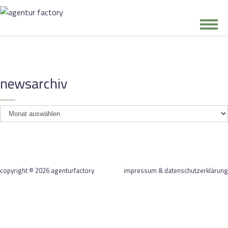
junge riege
newsarchiv
kontakt
newsarchiv
copyright © 2026 agenturfactory
impressum & datenschutzerklärung