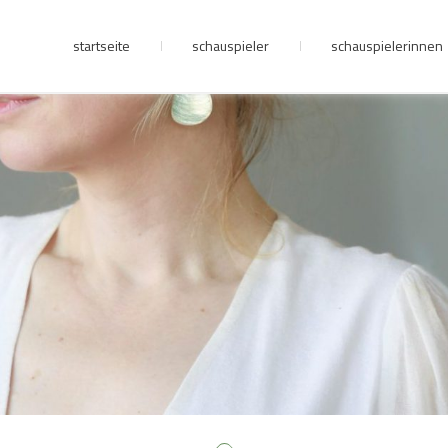
startseite
schauspieler
schauspielerinnen
junge riege
kontakt