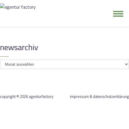
junge riege
newsarchiv
kontakt
newsarchiv
copyright © 2026 agenturfactory
impressum & datenschutzerklärung