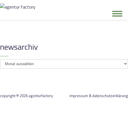
junge riege
newsarchiv
kontakt
newsarchiv
copyright © 2026 agenturfactory
impressum & datenschutzerklärung